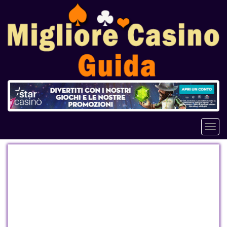
Togg
navig