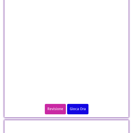
Revisione
Gioca Ora