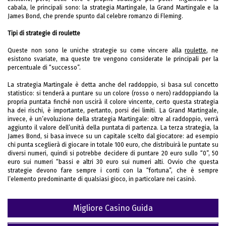
cabala, le principali sono: la strategia Martingale, la Grand Martingale e la
James Bond, che prende spunto dal celebre romanzo di Fleming.
Tipi di strategie di roulette
Queste non sono le uniche strategie su come vincere alla
roulette
, ne
esistono svariate, ma queste tre vengono considerate le principali per la
percentuale di “successo”.
La strategia Martingale è detta anche del raddoppio, si basa sul concetto
statistico: si tenderà a puntare su un colore (rosso o nero) raddoppiando la
propria puntata finché non uscirà il colore vincente, certo questa strategia
ha dei rischi, è importante, pertanto, porsi dei limiti. La Grand Martingale,
invece, è un’evoluzione della strategia Martingale: oltre al raddoppio, verrà
aggiunto il valore dell’unità della puntata di partenza. La terza strategia, la
James Bond, si basa invece su un capitale scelto dal giocatore: ad esempio
chi punta sceglierà di giocare in totale 100 euro, che distribuirà le puntate su
diversi numeri, quindi si potrebbe decidere di puntare 20 euro sullo “0”, 50
euro sui numeri “bassi e altri 30 euro sui numeri alti. Ovvio che questa
strategie devono fare sempre i conti con la “fortuna”, che è sempre
l’elemento predominante di qualsiasi gioco, in particolare nei casinò.
Migliore Casino Guida