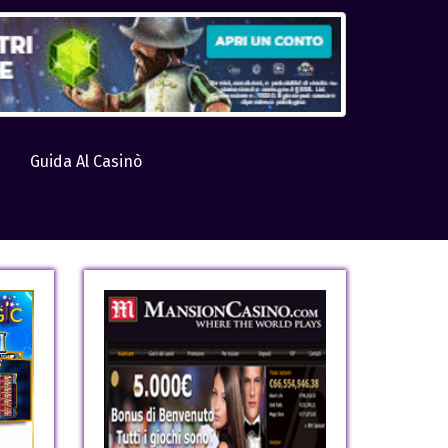
Guida Al Casinò