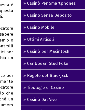
» Casinò Per Smartphones
uesta è
 questa
» Casino Senza Deposito
i.
» Casino Mobile
ocatore
 sapere
» Ultimi Articoli
remio o
ntrolli
» Casinò per Macintosh
ici per
bbia un
» Caribbean Stud Poker
ice per
» Regole del Blackjack
damente
ocatore
» Tipologie di Casino
llo che
nché un
» Casinò Dal Vivo
 numero