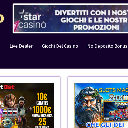
o
Live Dealer
Giochi Del Casino
No Deposito Bonus